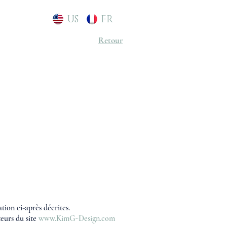
US
FR
Retour
tion ci-après décrites.
teurs du site
www.KimG-Design.com