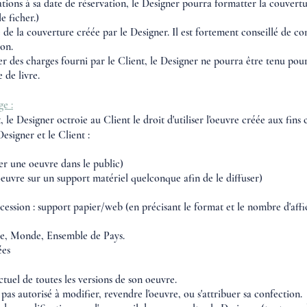
mations à sa date de réservation, le Designer pourra formatter la couvert
le ficher.)
e de la couverture créée par le Designer. Il est fortement conseillé de
ion.
ier des charges fourni par le Client, le Designer ne pourra être tenu po
e de livre.
ge
:
 le Designer octroie au Client le droit d'utiliser l'oeuvre créée aux fins
Designer et le Client :
une oeuvre dans le public)
e sur un support matériel quelconque afin de le diffuser)
on : support papier/web (en précisant le format et le nombre d'afficha
 Monde, Ensemble de Pays.
es
ctuel de toutes les versions de son oeuvre.
pas autorisé à modifier, revendre l'oeuvre, ou s'attribuer sa confection.