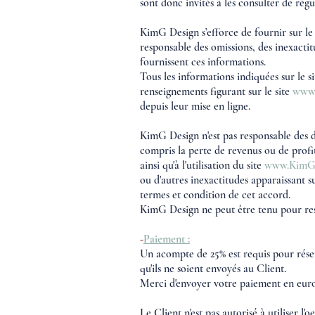
sont donc invités à les consulter de rég
KimG Design s’efforce de fournir sur le
responsable des omissions, des inexactitu
fournissent ces informations.
Tous les informations indiquées sur le 
renseignements figurant sur le site
www.
depuis leur mise en ligne.
KimG Design n'est pas responsable des d
compris la perte de revenus ou de profits
ainsi qu'à l'utilisation du site
www.KimG-
ou d'autres inexactitudes apparaissant su
termes et condition de cet accord.
KimG Design ne peut être tenu pour resp
-
Paiement :
Un acompte de 25% est requis pour réser
qu'ils ne soient envoyés au Client.
Merci d'envoyer votre paiement en euros
Le Client n'est pas autorisé à utiliser l'o