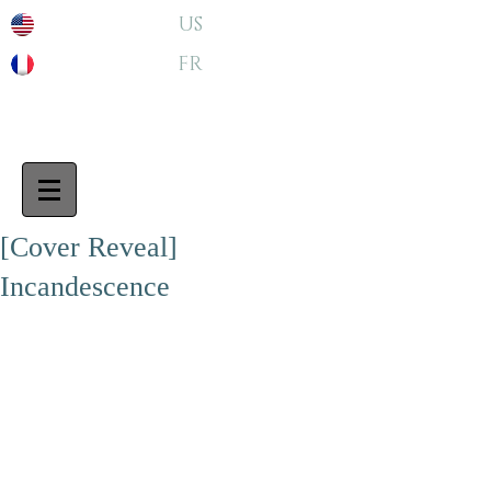
US
FR
[Cover Reveal]
Incandescence